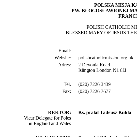
POLSKA MISJA KA
PW. BŁOGOSŁAWIONEJ MA
FRANCI
POLISH CATHOLIC M
BLESSED MARY OF JESUS TH
Email:
Website:
polishcatholicmission.org.uk
Adres:
2 Devonia Road
Islington London N1 8JJ
Tel.
(020) 7226 3439
Fax:
(020) 7226 7677
REKTOR:
Ks. prałat Tadeusz Kukla
Vicar Delegate for Poles
in England and Wales