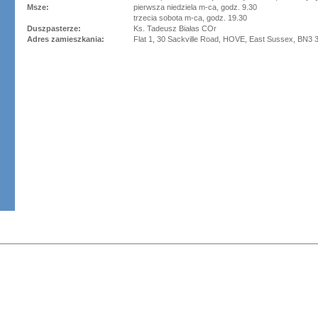
Msze:
pierwsza niedziela m-ca, godz. 9.30
trzecia sobota m-ca, godz. 19.30
Duszpasterze:
Ks. Tadeusz Białas COr
Adres zamieszkania:
Flat 1, 30 Sackville Road, HOVE, East Sussex, BN3 