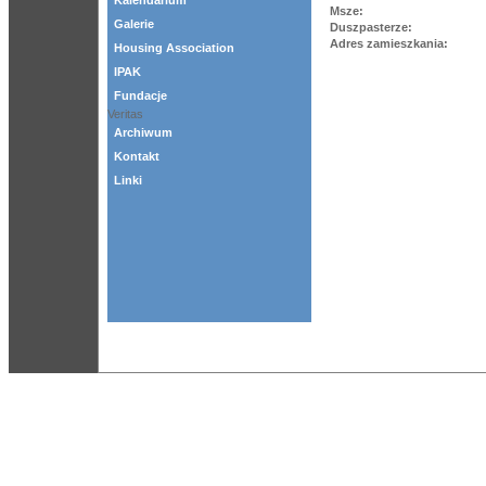
Kalendarium
Msze:
Galerie
Duszpasterze:
Adres zamieszkania:
Housing Association
IPAK
Fundacje
Veritas
Archiwum
Kontakt
Linki