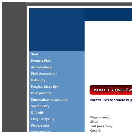
Start
Historia PMK
Administracja
PMK Association
Dekanaty
Parafie / Msze Św.
Duszpasterze
Zgromadzenia zakonne
Parafie i Msze Święte w 
Sakramenty
Gift Aid
Miejscowość:
Listy / Artykuły
Ulica:
Wydarzenia
Kod pocztowy:
Kościół: