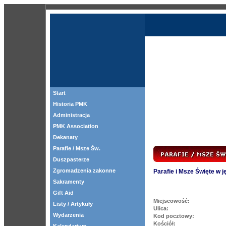
Start
Historia PMK
Administracja
PMK Association
Dekanaty
Parafie / Msze Św.
Duszpasterze
Zgromadzenia zakonne
Parafie i Msze Święte w 
Sakramenty
Gift Aid
Miejscowość:
Listy / Artykuły
Ulica:
Wydarzenia
Kod pocztowy:
Kościół: