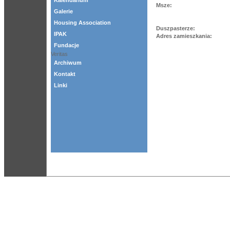
Kalendarium
Msze:
Galerie
Housing Association
Duszpasterze:
IPAK
Adres zamieszkania:
Fundacje
Veritas
Archiwum
Kontakt
Linki