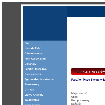
Start
Historia PMK
Administracja
PMK Association
Dekanaty
Parafie / Msze Św.
Duszpasterze
Zgromadzenia zakonne
Parafie i Msze Święte w 
Sakramenty
Gift Aid
Miejscowość:
Listy / Artykuły
Ulica:
Wydarzenia
Kod pocztowy:
Kościół: