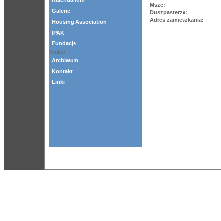
Kalendarium
Msze:
Galerie
Duszpasterze:
Adres zamieszkania:
Housing Association
IPAK
Fundacje
Veritas
Archiwum
Kontakt
Linki