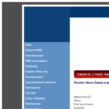
Start
Historia PMK
Administracja
PMK Association
Dekanaty
Parafie / Msze Św.
Duszpasterze
Zgromadzenia zakonne
Parafie i Msze Święte w 
Sakramenty
Gift Aid
Miejscowość:
Listy / Artykuły
Ulica:
Wydarzenia
Kod pocztowy:
Kościół: