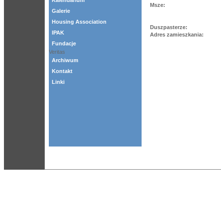
Kalendarium
Msze:
Galerie
Housing Association
Duszpasterze:
IPAK
Adres zamieszkania:
Fundacje
Veritas
Archiwum
Kontakt
Linki