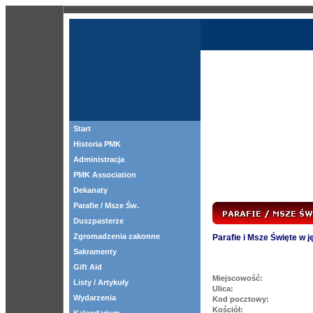
Start
Historia PMK
Administracja
PMK Association
Dekanaty
Parafie / Msze Św.
Duszpasterze
Zgromadzenia zakonne
Parafie i Msze Święte w 
Sakramenty
Gift Aid
Miejscowość:
Listy / Artykuły
Ulica:
Wydarzenia
Kod pocztowy:
Kościół: