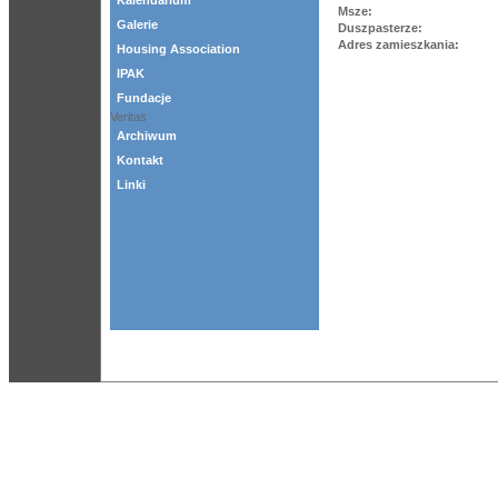
Kalendarium
Msze:
Galerie
Duszpasterze:
Adres zamieszkania:
Housing Association
IPAK
Fundacje
Veritas
Archiwum
Kontakt
Linki