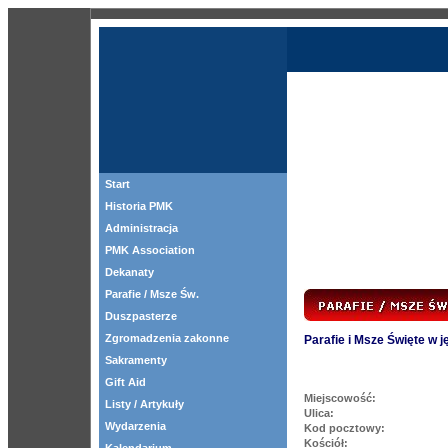
Start
Historia PMK
Administracja
PMK Association
Dekanaty
Parafie / Msze Św.
Duszpasterze
Zgromadzenia zakonne
Parafie i Msze Święte w 
Sakramenty
Gift Aid
Miejscowość:
Listy / Artykuły
Ulica:
Wydarzenia
Kod pocztowy:
Kościół: