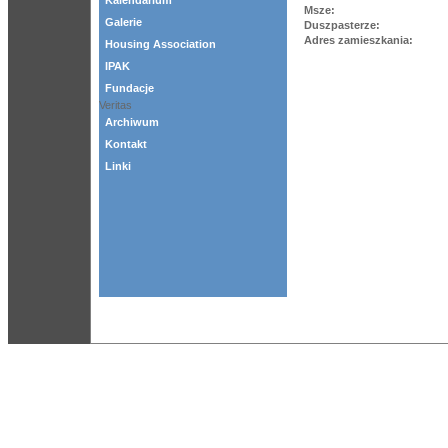
Kalendarium
Msze:
Galerie
Duszpasterze:
Adres zamieszkania:
Housing Association
IPAK
Fundacje
Veritas
Archiwum
Kontakt
Linki