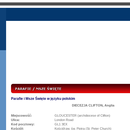
Parafie i Msze Święte w języku polskim
DIECEZJA CLIFTON, Anglia
Miejscowość:
GLOUCESTER (archdiocese of Clifton)
Ulica:
London Road
Kod pocztowy:
GL1 3EX
Kościół:
Kościół pw. św. Piotra (St. Peter Church)