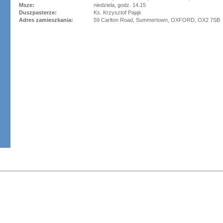
Msze:
niedziela, godz. 14.15
Duszpasterze:
Ks. Krzysztof Pająk
Adres zamieszkania:
59 Carlton Road, Summertown, OXFORD, OX2 7SB