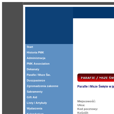
Start
Historia PMK
Administracja
PMK Association
Dekanaty
Parafie / Msze Św.
Duszpasterze
Zgromadzenia zakonne
Parafie i Msze Święte w 
Sakramenty
Gift Aid
Miejscowość:
Listy / Artykuły
Ulica:
Wydarzenia
Kod pocztowy:
Kościół: