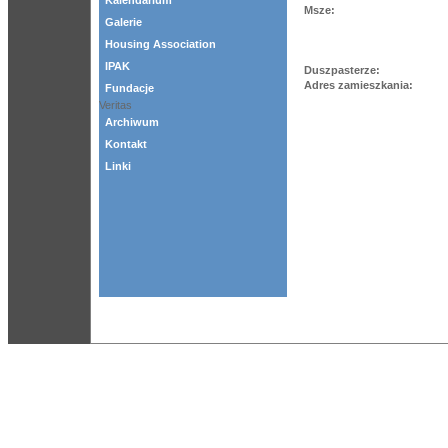
Kalendarium
Msze:
Galerie
Housing Association
IPAK
Duszpasterze:
Adres zamieszkania:
Fundacje
Veritas
Archiwum
Kontakt
Linki