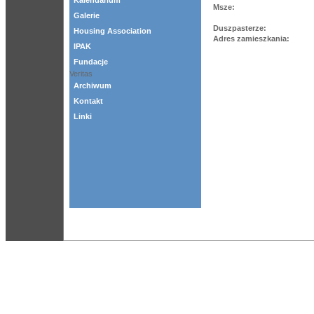
Kalendarium
Msze:
Galerie
Duszpasterze:
Housing Association
Adres zamieszkania:
IPAK
Fundacje
Veritas
Archiwum
Kontakt
Linki