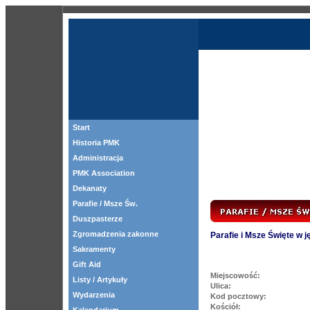
Start
Historia PMK
Administracja
PMK Association
Dekanaty
Parafie / Msze Św.
Duszpasterze
Zgromadzenia zakonne
Parafie i Msze Święte w 
Sakramenty
Gift Aid
Miejscowość:
Listy / Artykuły
Ulica:
Wydarzenia
Kod pocztowy:
Kościół: