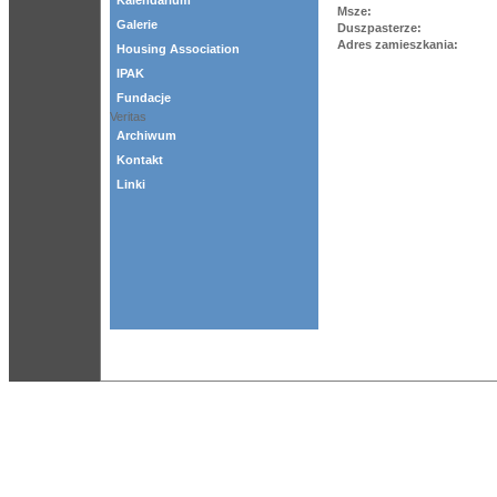
Kalendarium
Msze:
Galerie
Duszpasterze:
Adres zamieszkania:
Housing Association
IPAK
Fundacje
Veritas
Archiwum
Kontakt
Linki