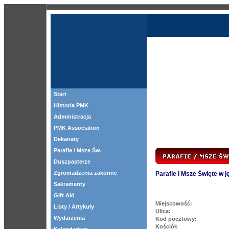
Start
Historia PMK
Administracja
PMK Association
Dekanaty
Parafie / Msze Św.
Duszpasterze
Zgromadzenia zakonne
Parafie i Msze Święte w 
Sakramenty
Gift Aid
Miejscowość:
Listy / Artykuły
Ulica:
Wydarzenia
Kod pocztowy:
Kościół: