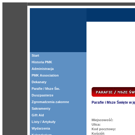
Start
Historia PMK
Administracja
PMK Association
Dekanaty
Parafie / Msze Św.
Duszpasterze
Zgromadzenia zakonne
Parafie i Msze Święte w 
Sakramenty
Gift Aid
Miejscowość:
Listy / Artykuły
Ulica:
Wydarzenia
Kod pocztowy:
Kościół: