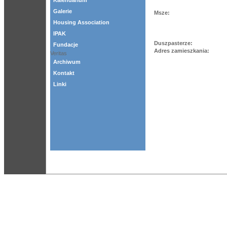
Kalendarium
Galerie
Msze:
Housing Association
IPAK
Duszpasterze:
Fundacje
Adres zamieszkania:
Veritas
Archiwum
Kontakt
Linki