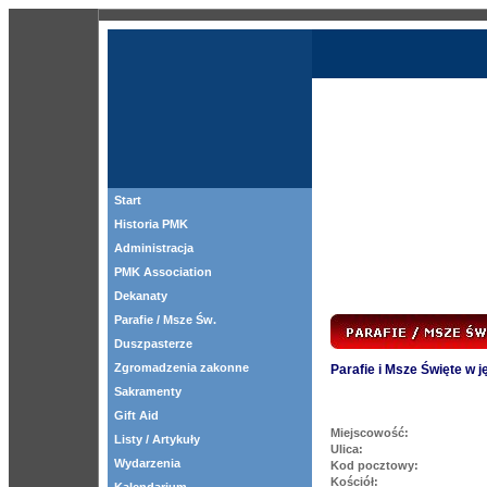
Start
Historia PMK
Administracja
PMK Association
Dekanaty
Parafie / Msze Św.
Duszpasterze
Zgromadzenia zakonne
Parafie i Msze Święte w 
Sakramenty
Gift Aid
Miejscowość:
Listy / Artykuły
Ulica:
Wydarzenia
Kod pocztowy:
Kościół: