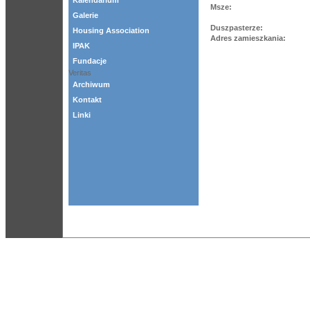
Kalendarium
Msze:
Galerie
Duszpasterze:
Housing Association
Adres zamieszkania:
IPAK
Fundacje
Veritas
Archiwum
Kontakt
Linki