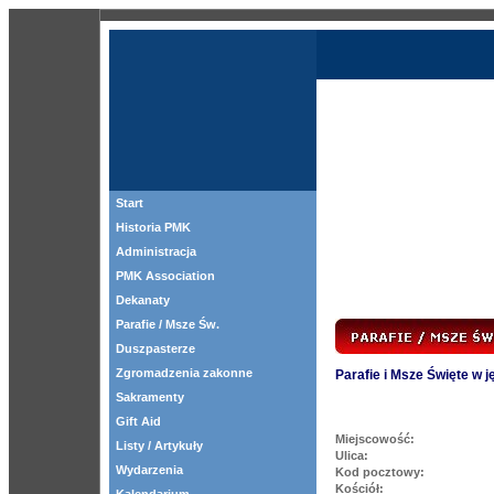
Start
Historia PMK
Administracja
PMK Association
Dekanaty
Parafie / Msze Św.
Duszpasterze
Zgromadzenia zakonne
Parafie i Msze Święte w 
Sakramenty
Gift Aid
Miejscowość:
Listy / Artykuły
Ulica:
Wydarzenia
Kod pocztowy:
Kościół: