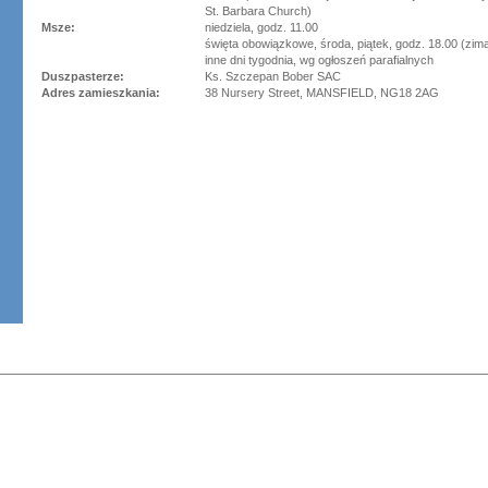
St. Barbara Church)
Msze:
niedziela, godz. 11.00
święta obowiązkowe, środa, piątek, godz. 18.00 (zima)
inne dni tygodnia, wg ogłoszeń parafialnych
Duszpasterze:
Ks. Szczepan Bober SAC
Adres zamieszkania:
38 Nursery Street, MANSFIELD, NG18 2AG