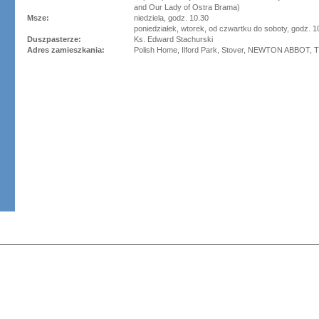
and Our Lady of Ostra Brama)
Msze:
niedziela, godz. 10.30
poniedziałek, wtorek, od czwartku do soboty, godz. 1
Duszpasterze:
Ks. Edward Stachurski
Adres zamieszkania:
Polish Home, Ilford Park, Stover, NEWTON ABBOT,