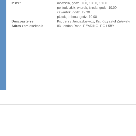
Msze:
niedziela, godz. 9.00, 10.30, 19.00
poniedziałek, wtorek, środa, godz. 10.00
czwartek, godz. 12.30
piątek, sobota, godz. 19.00
Duszpasterze:
Ks. Jerzy Januszkiewicz, Ks. Krzysztof Zalewski
Adres zamieszkania:
83 London Road, READING, RG1 5BY