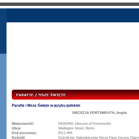
Parafie i Msze Święte w języku polskim
DIECEZJA PORTSMOUTH, Anglia
Miejscowość:
READING (diocese of Portsmouth)
Ulica:
Watlington Street, Berks.
Kod pocztowy:
RG1 4RF
Kościół:
Kościół pw. Najświętszego Serca Pana Jezusa (Sacr