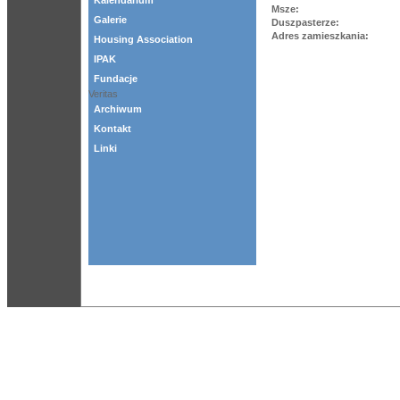
Kalendarium
Msze:
Galerie
Duszpasterze:
Adres zamieszkania:
Housing Association
IPAK
Fundacje
Veritas
Archiwum
Kontakt
Linki