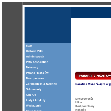
Start
Historia PMK
Administracja
PMK Association
Dekanaty
Parafie / Msze Św.
Duszpasterze
Zgromadzenia zakonne
Parafie i Msze Święte w 
Sakramenty
Gift Aid
Miejscowość:
Listy / Artykuły
Ulica:
Wydarzenia
Kod pocztowy:
Kościół: