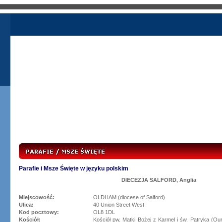
Parafie i Msze Święte w języku polskim
DIECEZJA SALFORD, Anglia
Miejscowość:
OLDHAM (diocese of Salford)
Ulica:
40 Union Street West
Kod pocztowy:
OL8 1DL
Kościół:
Kościół pw. Matki Bożej z Karmel i św. Patryka (Ou