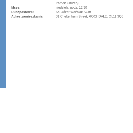
Patrick Church)
Msze:
niedziela, godz. 12.30
Duszpasterze:
Ks. Józef Woźniak SChr.
Adres zamieszkania:
31 Cheltenham Street, ROCHDALE, OL11 3QJ