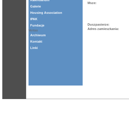
Kalendarium
Msze:
Galerie
Housing Association
IPAK
Duszpasterze:
Fundacje
Adres zamieszkania:
Veritas
Archiwum
Kontakt
Linki