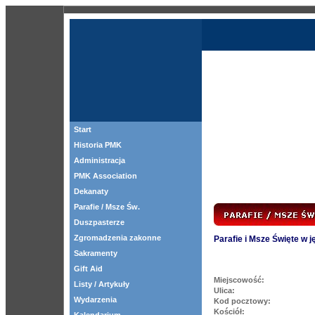
Start
Historia PMK
Administracja
PMK Association
Dekanaty
Parafie / Msze Św.
Duszpasterze
Zgromadzenia zakonne
Parafie i Msze Święte w 
Sakramenty
Gift Aid
Miejscowość:
Listy / Artykuły
Ulica:
Wydarzenia
Kod pocztowy:
Kościół: