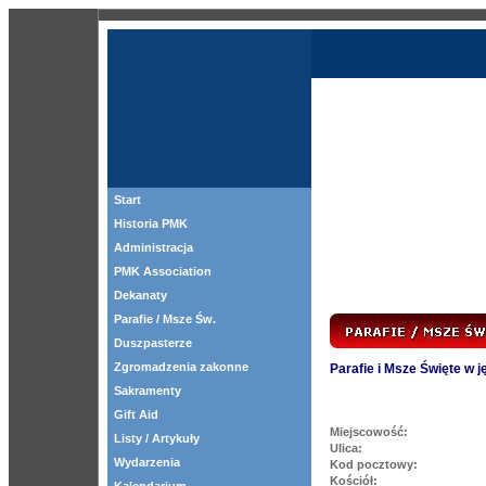
Start
Historia PMK
Administracja
PMK Association
Dekanaty
Parafie / Msze Św.
Duszpasterze
Zgromadzenia zakonne
Parafie i Msze Święte w 
Sakramenty
Gift Aid
Miejscowość:
Listy / Artykuły
Ulica:
Wydarzenia
Kod pocztowy:
Kościół: