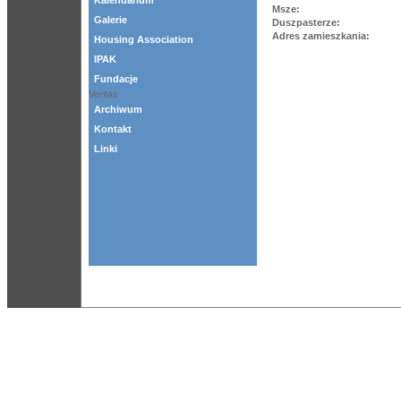
Kalendarium
Msze:
Galerie
Duszpasterze:
Adres zamieszkania:
Housing Association
IPAK
Fundacje
Veritas
Archiwum
Kontakt
Linki