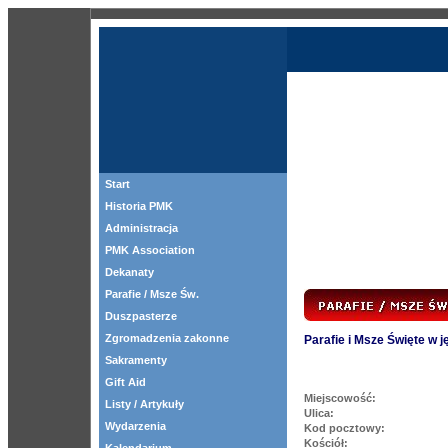
Start
Historia PMK
Administracja
PMK Association
Dekanaty
Parafie / Msze Św.
Duszpasterze
Zgromadzenia zakonne
Parafie i Msze Święte w 
Sakramenty
Gift Aid
Miejscowość:
Listy / Artykuły
Ulica:
Wydarzenia
Kod pocztowy:
Kościół: