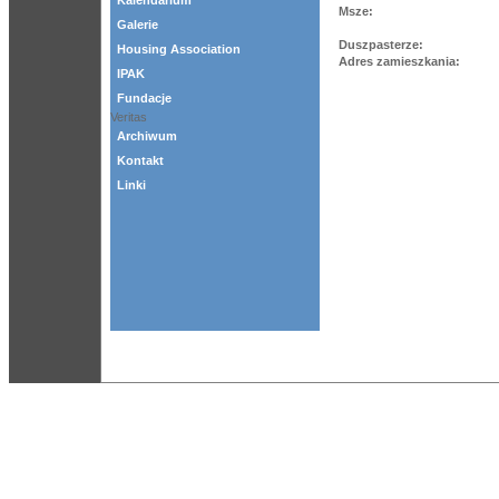
Kalendarium
Msze:
Galerie
Duszpasterze:
Housing Association
Adres zamieszkania:
IPAK
Fundacje
Veritas
Archiwum
Kontakt
Linki