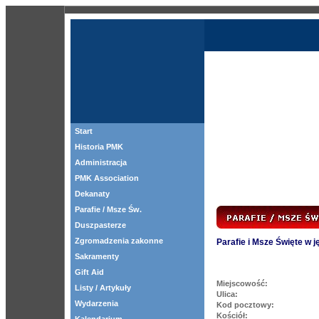
Start
Historia PMK
Administracja
PMK Association
Dekanaty
Parafie / Msze Św.
Duszpasterze
Zgromadzenia zakonne
Parafie i Msze Święte w 
Sakramenty
Gift Aid
Miejscowość:
Listy / Artykuły
Ulica:
Wydarzenia
Kod pocztowy:
Kościół: