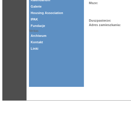
Kalendarium
Msze:
Galerie
Housing Association
IPAK
Duszpasterze:
Adres zamieszkania:
Fundacje
Veritas
Archiwum
Kontakt
Linki