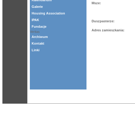
Kalendarium
Msze:
Galerie
Housing Association
IPAK
Duszpasterze:
Fundacje
Adres zamieszkania:
Veritas
Archiwum
Kontakt
Linki