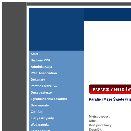
Start
Historia PMK
Administracja
PMK Association
Dekanaty
Parafie / Msze Św.
Duszpasterze
Zgromadzenia zakonne
Parafie i Msze Święte w 
Sakramenty
Gift Aid
Miejscowość:
Listy / Artykuły
Ulica:
Wydarzenia
Kod pocztowy:
Kościół: