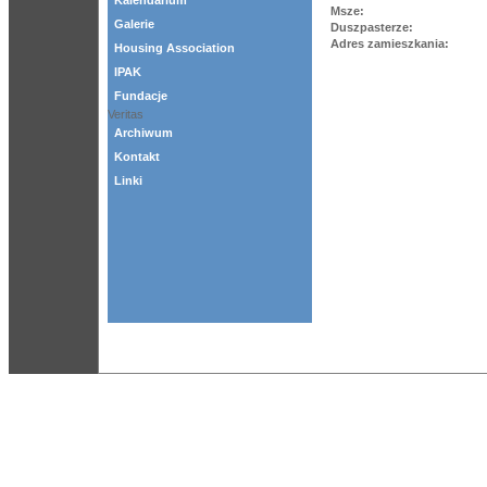
Kalendarium
Msze:
Galerie
Duszpasterze:
Adres zamieszkania:
Housing Association
IPAK
Fundacje
Veritas
Archiwum
Kontakt
Linki