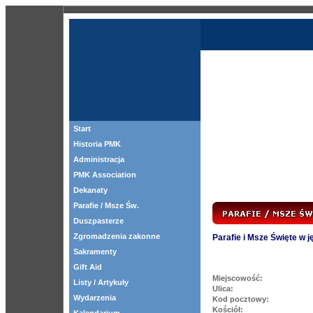
Start
Historia PMK
Administracja
PMK Association
Dekanaty
Parafie / Msze Św.
Duszpasterze
Zgromadzenia zakonne
Parafie i Msze Święte w 
Sakramenty
Gift Aid
Miejscowość:
Listy / Artykuły
Ulica:
Wydarzenia
Kod pocztowy:
Kościół: