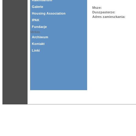
Kalendarium
Galerie
Msze:
Duszpasterze:
Housing Association
Adres zamieszkania:
IPAK
Fundacje
Veritas
Archiwum
Kontakt
Linki