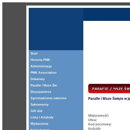
Start
Historia PMK
Administracja
PMK Association
Dekanaty
Parafie / Msze Św.
Duszpasterze
Zgromadzenia zakonne
Parafie i Msze Święte w 
Sakramenty
Gift Aid
Miejscowość:
Listy / Artykuły
Ulica:
Wydarzenia
Kod pocztowy:
Kościół: