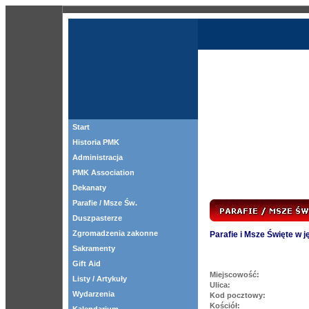
Start
Historia PMK
Administracja
PMK Association
Dekanaty
Parafie / Msze Św.
Duszpasterze
Zgromadzenia zakonne
Parafie i Msze Święte w 
Sakramenty
Gift Aid
Miejscowość:
Listy / Artykuły
Ulica:
Wydarzenia
Kod pocztowy:
Kościół: