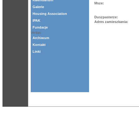
Kalendarium
Msze:
Galerie
Housing Association
Duszpasterze:
IPAK
Adres zamieszkania:
Fundacje
Veritas
Archiwum
Kontakt
Linki